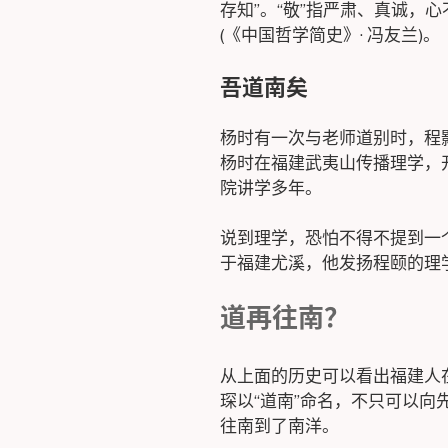
存知”。“敬”指严肃、真诚，心
(《中国哲学简史》· 冯友兰)。
吾道南矣
杨时有一次与老师道别时，程颢说
杨时在福建武夷山传播理学，
院讲学多年。
说到理学，恐怕不得不提到一个
于福建尤溪，他发扬程颐的理
道再往南？
从上面的历史可以看出福建人
琛以“道南”命名，不只可以向
往南到了南洋。