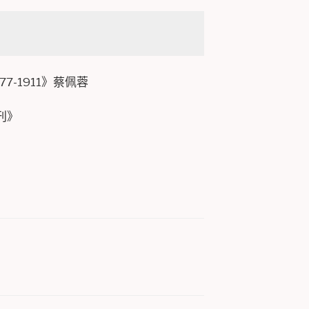
7-1911》蔡佩蓉
刊》