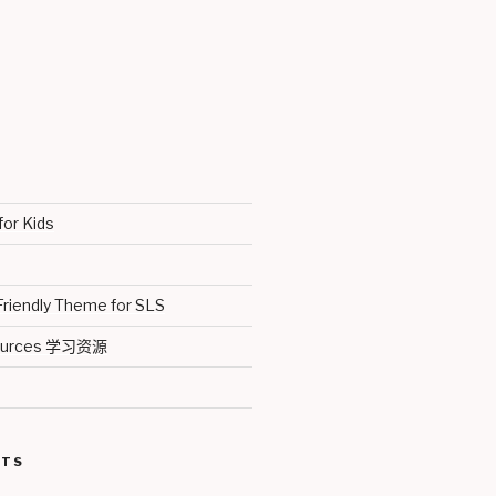
for Kids
Friendly Theme for SLS
sources 学习资源
STS