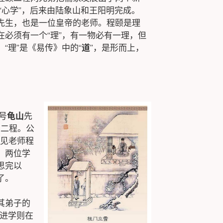
了“心学”，后来由陆象山和王阳明完成。
先生，也是一位皇帝的老师。程颐是理
在必须有一个“理”，有一物必有一理，但
“理”是《易传》中的“
道
”，是形而上，
号
龟山
先
从二程。公
拜见老师程
，两位学
思完以
了。
其弟子的
，进学则在