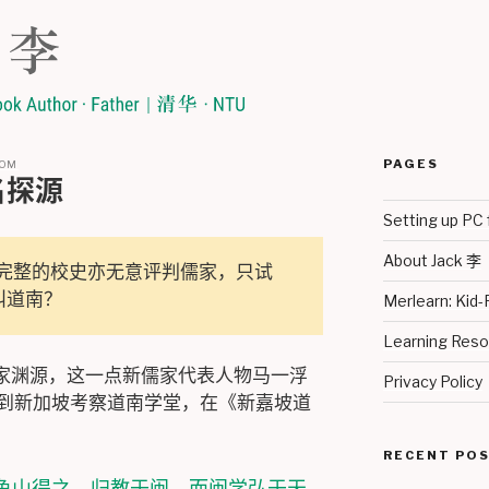
PAGES
COM
名探源
Setting up PC 
About Jack 李
无意叙述完整的校史亦无意评判儒家，只试
叫道南？
Merlearn: Kid-
Learning Re
家渊源，这一点新儒家代表人物马一浮
Privacy Policy
来到新加坡考察道南学堂，在《新嘉坡道
RECENT PO
龟山得之，归教于闽，而闽学弘于天