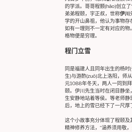
的学派。哥哥程颢(hào)创立
弟弟程颐，字正叔，世称
伊川
学的开山鼻祖，他认为事物存
如有一理则不一定有对应的物。
格物便是穷理。
程门立雪
同是福建人且同年出生的杨时(
生)与游酢(zuò)北上洛阳，师
元1088年冬天，两人一同到
颐。伊川先生当时在闭目静坐
生安静地站着等侯。等老师静
后，地上的雪已经下了一尺厚
这个小故事充分体现了程颐及
精神修养方法，“涵养须用敬