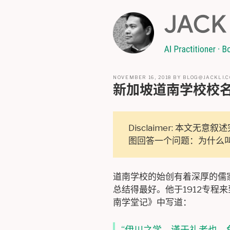
Skip
to
content
POSTED
NOVEMBER 16, 2018
BY
BLOG@JACKLI.
ON
新加坡道南学校校
Disclaimer: 本文
图回答一个问题：为什么
道南学校的始创有着深厚的儒
总结得最好。他于1912专程
南学堂记》中写道：
“伊川之学，谨于礼者也。