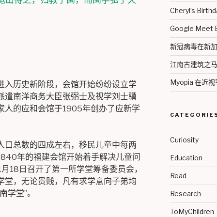
Cheryl’s Bir
Google Meet
新冠病毒在新加坡 2
江南古建筑之
Myopia 在
进入历史新阶段，会馆开始纷纷设立学
派遣南洋商务大臣张弼士及视学刘士骥
人的应和会馆于1905年创办了应新学
CATEGORIE
Curiosity
人口总数的四成左右，移民儿童中每两
840年的福建会馆开始着手解决儿童问
Education
11月18日召开了第一所学堂筹备委员会，
Read
学堂，无论贵贱，凡有求学意向子弟均
南学堂”。
Research
ToMyChildren